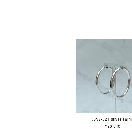
【SV2-82】silver earri
¥26,540