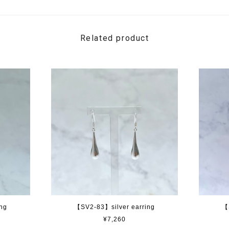
Related product
ng
【SV2-83】silver earring
【
¥7,260