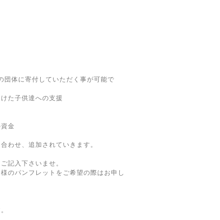
の団体に寄付していただく事が可能で
受けた子供達への支援
ン
の資金
に合わせ、追加されていきます。
にご記入下さいませ。
ン様のパンフレットをご希望の際はお申し
、
す。