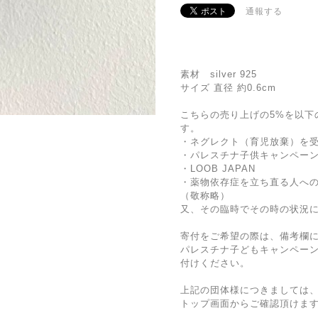
通報する
素材 silver 925
サイズ 直径 約0.6cm
こちらの売り上げの5%を以下
す。
・ネグレクト（育児放棄）を
・パレスチナ子供キャンペー
・LOOB JAPAN
・薬物依存症を立ち直る人へ
（敬称略）
又、その臨時でその時の状況
寄付をご希望の際は、備考欄
パレスチナ子どもキャンペー
付けください。
上記の団体様につきましては
トップ画面からご確認頂けま