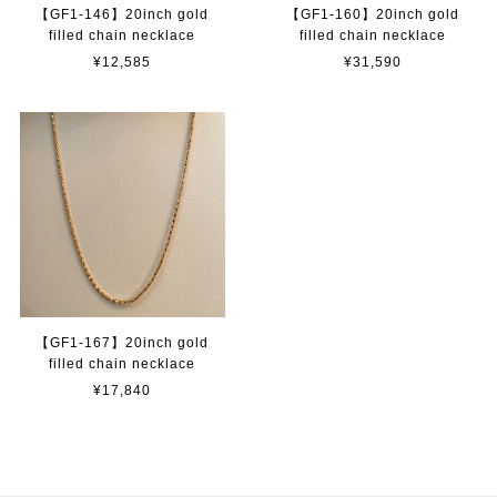
【GF1-146】20inch gold
【GF1-160】20inch gold
filled chain necklace
filled chain necklace
¥12,585
¥31,590
【GF1-167】20inch gold
filled chain necklace
¥17,840