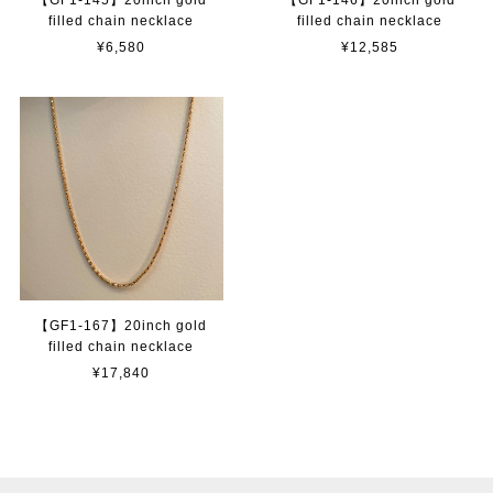
filled chain necklace
filled chain necklace
¥6,580
¥12,585
【GF1-167】20inch gold
filled chain necklace
¥17,840