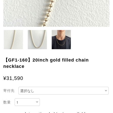
【GF1-160】20inch gold filled chain
necklace
¥31,590
寄付先
数量