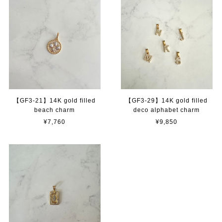
【GF3-21】14K gold filled
【GF3-29】14K gold filled
beach charm
deco alphabet charm
¥7,760
¥9,850