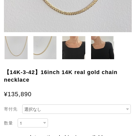
【14K-3-42】16inch 14K real gold chain
necklace
¥135,890
寄付先
数量