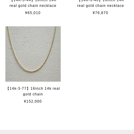
real gold chain necklace
real gold chain necklace
¥65,010
¥76,870
【14k-3-77】16inch 14k real
gold chain
¥152,000