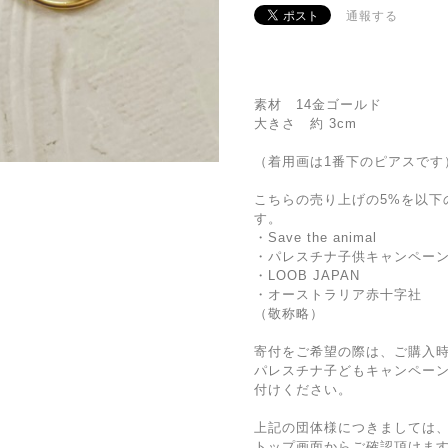
通報する
素材 14金ゴールド
大きさ 約 3cm
（着用画は1番下のピアスです
こちらの売り上げの5%を以下
す。
・Save the animal
・パレスチナ子供キャンペー
・LOOB JAPAN
・オーストラリア赤十字社
（敬称略）
寄付をご希望の際は、ご購入
パレスチナ子どもキャンペー
付けください。
上記の団体様につきましては
トップ画面からご確認頂けま