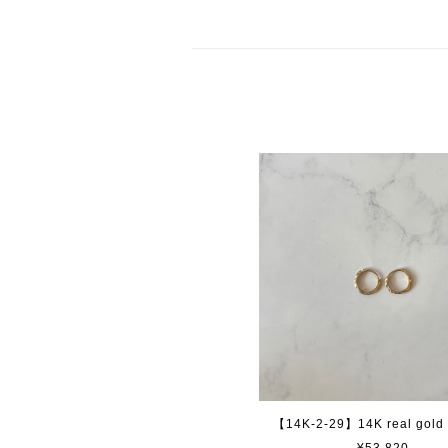
【14K-2-29】14K real gold 
¥53,820