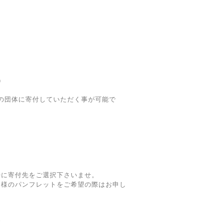
）
の団体に寄付していただく事が可能で
ン
時に寄付先をご選択下さいませ。
ン様のパンフレットをご希望の際はお申し
、
す。