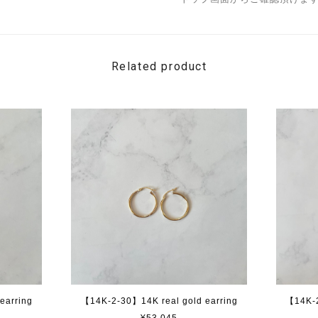
Related product
earring
【14K-2-30】14K real gold earring
【14K-2
¥53,045