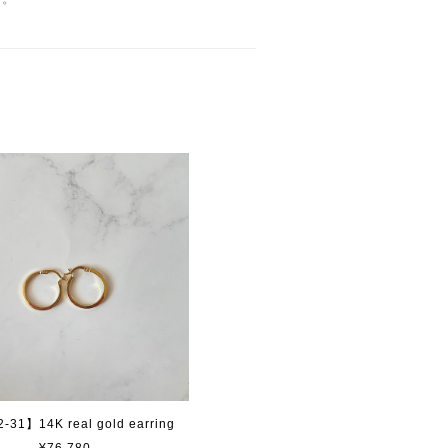
-31】14K real gold earring
¥76,780