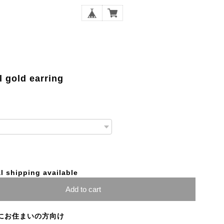
 gold earring
l shipping available
Add to cart
にお住まいの方向け