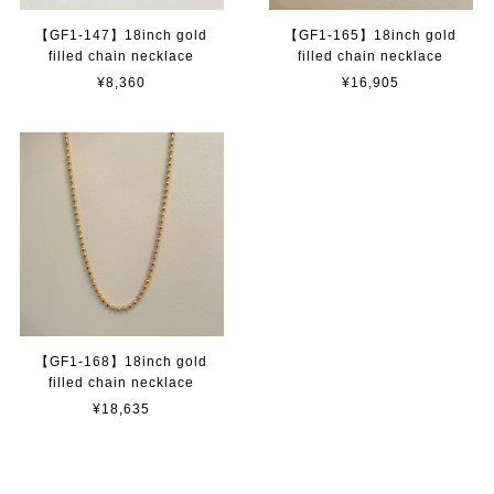
【GF1-147】18inch gold
【GF1-165】18inch gold
filled chain necklace
filled chain necklace
¥8,360
¥16,905
【GF1-168】18inch gold
filled chain necklace
¥18,635