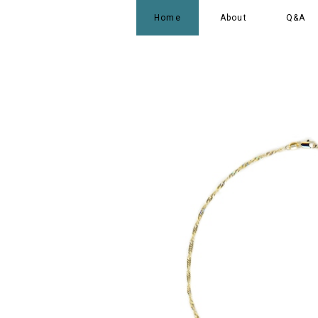
Home
About
Q&A