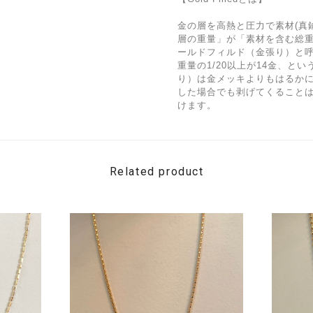
金の層を高熱と圧力で素材(真
層の重量」が「素材を含む総重量
ールドフィルド（金張り）と呼び
重量の1/20以上が14金、と
り）は金メッキよりもはるかに
した場合でも剥げてくること
けます。
Related product