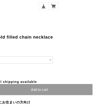
 filled chain necklace
l shipping available
Add to cart
にお住まいの方向け