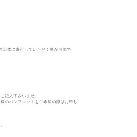
の団体に寄付していただく事が可能で
ン
にご記入下さいませ。
ン様のパンフレットをご希望の際はお申し
、
す。