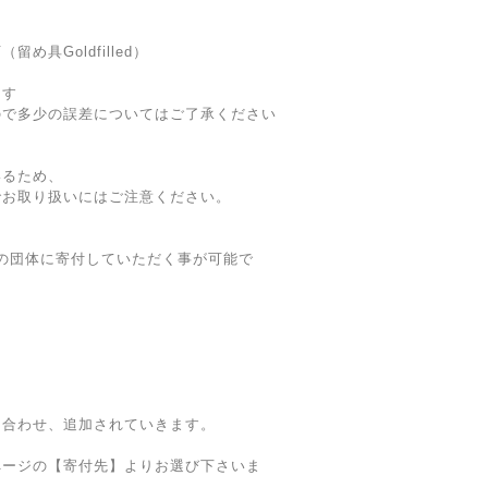
具Goldfilled）
ます
ので多少の誤差についてはご了承ください
いるため、
でお取り扱いにはご注意ください。
の団体に寄付していただく事が可能で
ン
に合わせ、追加されていきます。
ページの【寄付先】よりお選び下さいま