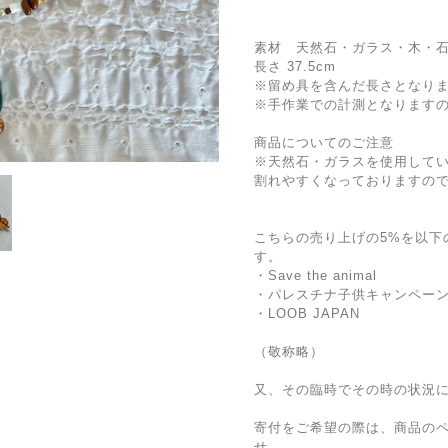
素材 天然石・ガラス・木・石（留め
長さ 37.5cm
※留め具を含んだ長さとなり
※手作業での計測となります
商品についてのご注意
※天然石・ガラスを使用して
割れやすくなっておりますの
こちらの売り上げの5%を以下
す。
・Save the animal
・パレスチナ子供キャンペー
・LOOB JAPAN
（敬称略）
又、その臨時でその時の状況
寄付をご希望の際は、商品の
せ。