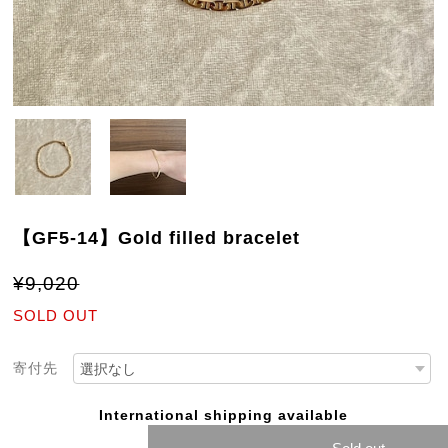
【GF5-14】Gold filled bracelet
¥9,020
SOLD OUT
寄付先
International shipping available