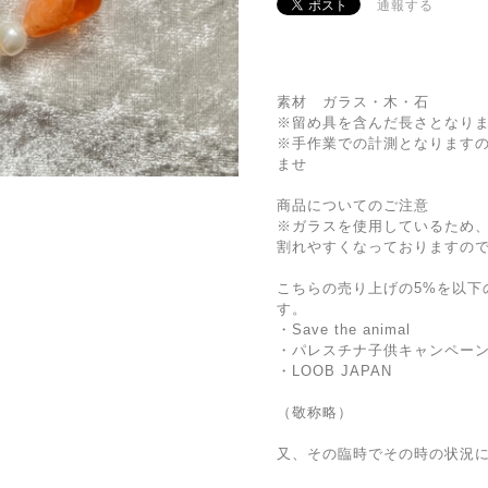
通報する
素材 ガラス・木・石
※留め具を含んだ長さとなり
※手作業での計測となります
ませ
商品についてのご注意
※ガラスを使用しているため
割れやすくなっておりますの
こちらの売り上げの5%を以下
す。
・Save the animal
・パレスチナ子供キャンペー
・LOOB JAPAN
（敬称略）
又、その臨時でその時の状況