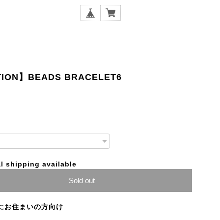
TION】BEADS BRACELET6
l shipping available
Sold out
にお住まいの方向け