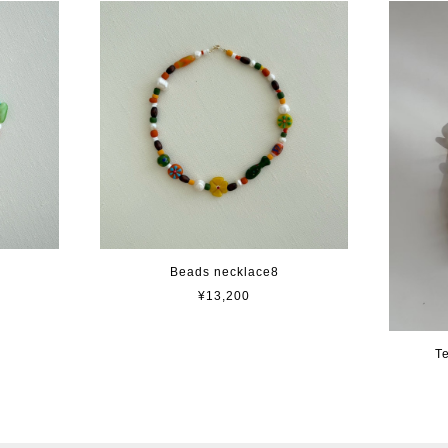
Beads necklace8
¥13,200
T